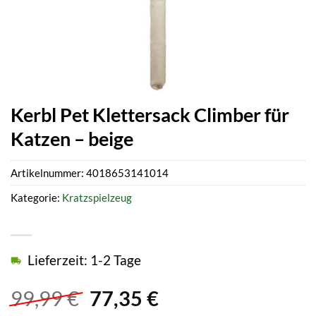
Kerbl Pet Klettersack Climber für
Katzen – beige
Artikelnummer:
4018653141014
Kategorie:
Kratzspielzeug
Lieferzeit: 1-2 Tage
Ursprünglicher
Aktueller
99,99
€
77,35
€