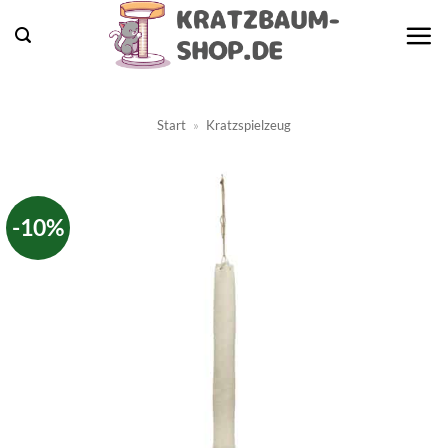
Zum
Inhalt
springen
Start
»
Kratzspielzeug
-10%