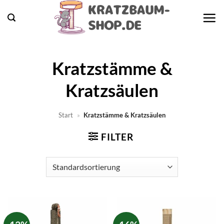
Zum
Inhalt
springen
Kratzstämme &
Kratzsäulen
Start
»
Kratzstämme & Kratzsäulen
FILTER