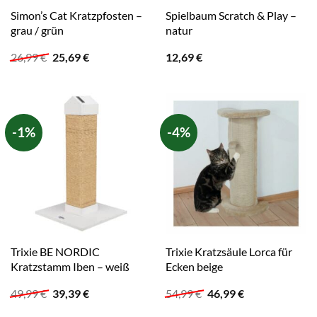
Simon’s Cat Kratzpfosten –
Spielbaum Scratch & Play –
grau / grün
natur
Ursprünglicher
Aktueller
26,99
€
25,69
€
12,69
€
Preis
Preis
war:
ist:
26,99 €
25,69 €.
-1%
-4%
Trixie BE NORDIC
Trixie Kratzsäule Lorca für
Kratzstamm Iben – weiß
Ecken beige
Ursprünglicher
Aktueller
Ursprünglicher
Aktueller
49,99
€
39,39
€
54,99
€
46,99
€
Preis
Preis
Preis
Preis
war:
ist:
war:
ist: