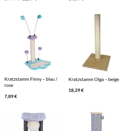
Preis
Preis
war:
ist:
17,49 €
12,59 €.
Kratzstamm Finny – blau /
Kratzstamm Olga – beige
rose
18,29
€
7,89
€