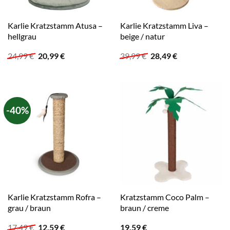
Karlie Kratzstamm Atusa –
Karlie Kratzstamm Liva –
hellgrau
beige / natur
Ursprünglicher
Aktueller
Ursprünglicher
Aktueller
24,99
€
20,99
€
39,99
€
28,49
€
Preis
Preis
Preis
Preis
war:
ist:
war:
ist:
24,99 €
20,99 €.
39,99 €
28,49 €.
-40%
Karlie Kratzstamm Rofra –
Kratzstamm Coco Palm –
grau / braun
braun / creme
Ursprünglicher
Aktueller
17,49
€
12,59
€
19,59
€