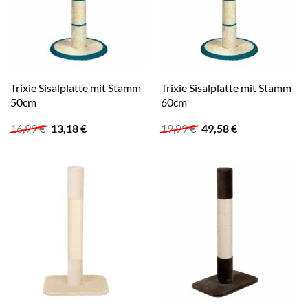
Trixie Sisalplatte mit Stamm
Trixie Sisalplatte mit Stamm
50cm
60cm
Ursprünglicher
Aktueller
Ursprünglicher
Aktueller
16,99
€
13,18
€
19,99
€
49,58
€
Preis
Preis
Preis
Preis
war:
ist:
war:
ist:
16,99 €
13,18 €.
19,99 €
49,58 €.