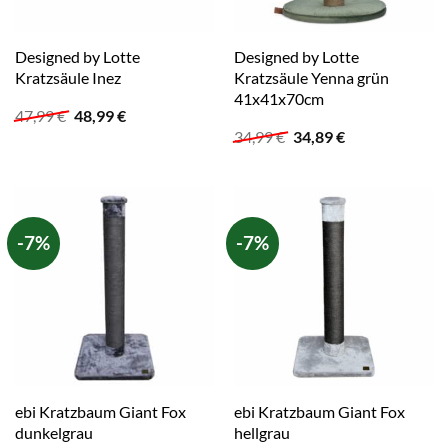
Designed by Lotte
Designed by Lotte
Kratzsäule Inez
Kratzsäule Yenna grün
41x41x70cm
Ursprünglicher
Aktueller
47,99
€
48,99
€
Preis
Preis
Ursprünglicher
Aktueller
34,99
€
34,89
€
war:
ist:
Preis
Preis
47,99 €
48,99 €.
war:
ist:
34,99 €
34,89 €.
-7%
-7%
ebi Kratzbaum Giant Fox
ebi Kratzbaum Giant Fox
dunkelgrau
hellgrau