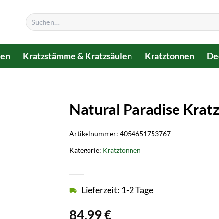
Suchen
nach:
ten
Kratzstämme & Kratzsäulen
Kratztonnen
De
Natural Paradise Krat
Artikelnummer:
4054651753767
Kategorie:
Kratztonnen
Lieferzeit: 1-2 Tage
84,99
€