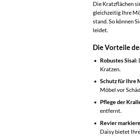
Die Kratzflächen si
gleichzeitig Ihre M
stand. So können Si
leidet.
Die Vorteile de
Robustes Sisal:
D
Kratzen.
Schutz für Ihre 
Möbel vor Schäd
Pflege der Krall
entfernt.
Revier markiere
Daisy bietet Ihr