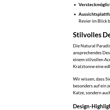
Versteckmöglic
Aussichtsplattf
Revier im Blick 
Stilvolles 
Die Natural Paradis
ansprechendes Desi
einem stilvollen Ac
Kratztonne eine edl
Wir wissen, dass Si
besonders auf ein z
Katze, sondern auc
Design-Highlig