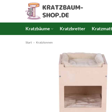
Zum
Inhalt
springen
Kratzbäume
Kratzbretter
Kratzmat
Start
»
Kratztonnen