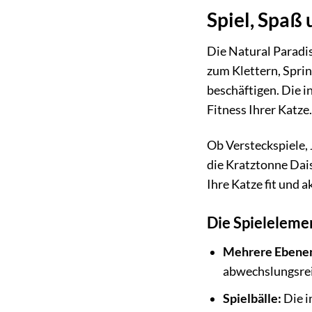
Spiel, Spaß
Die Natural Paradis
zum Klettern, Sprin
beschäftigen. Die i
Fitness Ihrer Katze.
Ob Versteckspiele,
die Kratztonne Dais
Ihre Katze fit und 
Die Spieleleme
Mehrere Ebene
abwechslungsrei
Spielbälle:
Die i