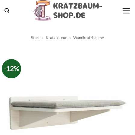
Zum
Inhalt
springen
Start
»
Kratzbäume
»
Wandkratzbäume
-12%