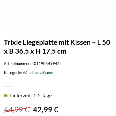
Trixie Liegeplatte mit Kissen – L 50
x B 36,5 x H 17,5 cm
Artikelnummer:
4011905499444
Kategorie:
Wandkratzbäume
Lieferzeit: 1-2 Tage
Ursprünglicher
Aktueller
44,99
€
42,99
€