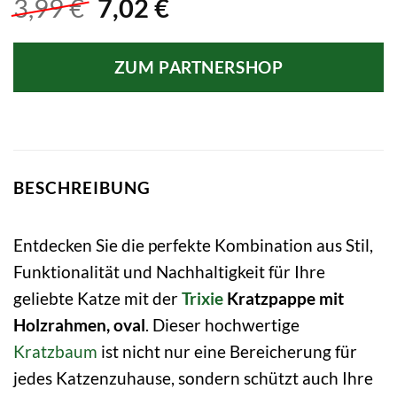
Ursprünglicher
Aktueller
3,99
€
7,02
€
Preis
Preis
war:
ist:
ZUM PARTNERSHOP
3,99 €
7,02 €.
BESCHREIBUNG
Entdecken Sie die perfekte Kombination aus Stil,
Funktionalität und Nachhaltigkeit für Ihre
geliebte Katze mit der
Trixie
Kratzpappe mit
Holzrahmen, oval
. Dieser hochwertige
Kratzbaum
ist nicht nur eine Bereicherung für
jedes Katzenzuhause, sondern schützt auch Ihre