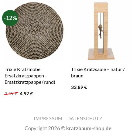
-12%
Trixie Kratzmöbel
Trixie Kratzsäule – natur /
Ersatzkratzpappen –
braun
Ersatzkratzpappe (rund)
33,89
€
Ursprünglicher
Aktueller
2,49
€
4,97
€
Preis
Preis
war:
ist:
2,49 €
4,97 €.
IMPRESSUM
DATENSCHUTZ
Copyright 2026 ©
kratzbaum-shop.de