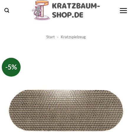
Zum
Inhalt
springen
Start
»
Kratzspielzeug
-5%